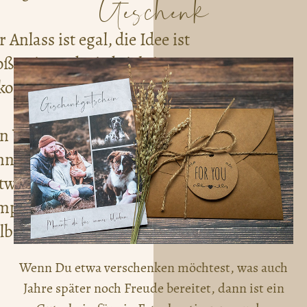
Geschenk
 Anlass ist egal, die Idee ist
oßartig und wird richtig gut
kommen.
n Wert des Gutscheins
nnst Du selber festlegen.
tweder verschenkst Du ein
mplettes Shooting oder einen
ilbetrag.
Wenn Du etwa verschenken möchtest, was auch
Jahre später noch Freude bereitet, dann ist ein