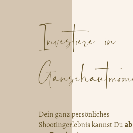
Investiere in
Gänsehautmome
Dein ganz persönliches
Shootingerlebnis kannst Du
ab