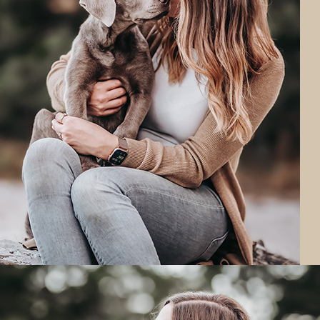
Meine Bilder zeigen keine perfekten Modells,
sondern echte Charaktere.
Es sind authentische Portraits, die die Seele
Deines Tieres einfangen.
Sie zeigen, was Dein Tier und eure
Freundschaft wirklich ausmacht.