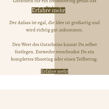
Gutschein für ein Fotoshooting genau das
Richtige.
Erfahre mehr
Der Anlass ist egal, die Idee ist großartig und
wird richtig gut ankommen.
Den Wert des Gutscheins kannst Du selber
festlegen. Entweder verschenkst Du ein
komplettes Shooting oder einen Teilbetrag.
Erfahre mehr